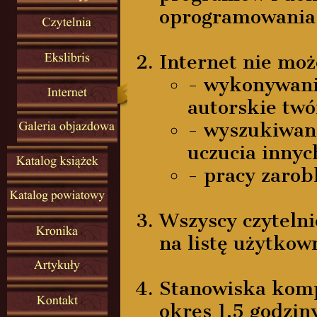
oprogramowania
Internet nie mo
- wykonywani
autorskie twó
- wyszukiwani
uczucia innyc
- pracy zaro
Wszyscy czytelni
na listę użytkow
Stanowiska kom
okres 1,5 godzin