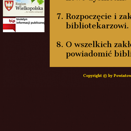
Rozpoczęcie i za
bibliotekarzowi.
O wszelkich zakł
powiadomić bibl
Copyright © by Powiatow