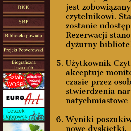
jest zobowiązany
czytelnikowi. St
zostanie udostę
Rezerwacji stan
dyżurny bibliot
Użytkownik Czyt
akceptuje monit
czasie przez os
stwierdzenia nar
natychmiastowe 
Wyniki poszukiw
nowe dyskietki.