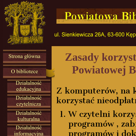
Zasady korzysta
Powiatowej Bi
Z komputerów, na 
korzystać nieodpłat
W czytelni korzy
programów , zabr
programów i dok